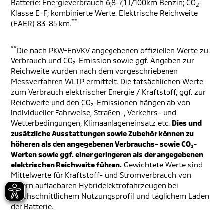
Batterie: Energieverbrauch 6,8-7,1 l/100km Benzin; CO
-
2
Klasse E-F; kombinierte Werte. Elektrische Reichweite
**
(EAER) 83-85 km.
**
Die nach PKW-EnVKV angegebenen offiziellen Werte zu
Verbrauch und CO₂-Emission sowie ggf. Angaben zur
Reichweite wurden nach dem vorgeschriebenen
Messverfahren WLTP ermittelt. Die tatsächlichen Werte
zum Verbrauch elektrischer Energie / Kraftstoff, ggf. zur
Reichweite und den CO₂-Emissionen hängen ab von
individueller Fahrweise, Straßen-, Verkehrs- und
Wetterbedingungen, Klimaanlageneinsatz etc.
Dies und
zusätzliche Ausstattungen sowie Zubehör können zu
höheren als den angegebenen Verbrauchs- sowie CO₂-
Werten sowie ggf. einer geringeren als der angegebenen
elektrischen Reichweite führen.
Gewichtete Werte sind
Mittelwerte für Kraftstoff- und Stromverbrauch von
extern aufladbaren Hybridelektrofahrzeugen bei
durchschnittlichem Nutzungsprofil und täglichem Laden
der Batterie.