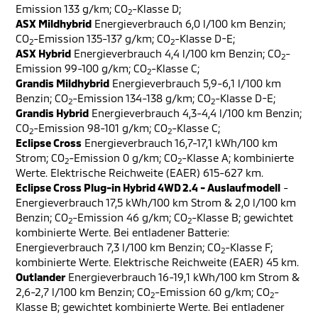
Emission 133 g/km; CO
-Klasse D;
2
ASX Mildhybrid
Energieverbrauch 6,0 l/100 km Benzin;
CO
-Emission 135-137 g/km; CO
-Klasse D-E;
2
2
ASX Hybrid
Energieverbrauch 4,4 l/100 km Benzin; CO
-
2
Emission 99-100 g/km; CO
-Klasse C;
2
Grandis Mildhybrid
Energieverbrauch 5,9-6,1 l/100 km
Benzin; CO
-Emission 134-138 g/km; CO
-Klasse D-E;
2
2
Grandis Hybrid
Energieverbrauch 4,3-4,4 l/100 km Benzin;
CO
-Emission 98-101 g/km; CO
-Klasse C;
2
2
Eclipse Cross
Energieverbrauch 16,7-17,1 kWh/100 km
Strom; CO
-Emission 0 g/km; CO
-Klasse A; kombinierte
2
2
Werte. Elektrische Reichweite (EAER) 615-627 km.
Eclipse Cross Plug-in Hybrid 4WD 2.4 - Auslaufmodell
-
Energieverbrauch 17,5 kWh/100 km Strom & 2,0 l/100 km
Benzin; CO
-Emission 46 g/km; CO
-Klasse B; gewichtet
2
2
kombinierte Werte. Bei entladener Batterie:
Energieverbrauch 7,3 l/100 km Benzin; CO
-Klasse F;
2
kombinierte Werte. Elektrische Reichweite (EAER) 45 km.
Outlander
Energieverbrauch 16-19,1 kWh/100 km Strom &
2,6-2,7 l/100 km Benzin; CO
-Emission 60 g/km; CO
-
2
2
Klasse B; gewichtet kombinierte Werte. Bei entladener