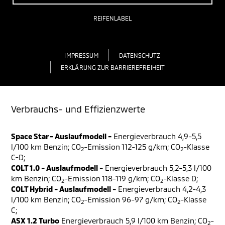
REIFENLABEL
IMPRESSUM
DATENSCHUTZ
ERKLÄRUNG ZUR BARRIEREFREIHEIT
Verbrauchs- und Effizienzwerte
Space Star - Auslaufmodell -
Energieverbrauch 4,9-5,5
l/100 km Benzin; CO
-Emission 112-125 g/km; CO
-Klasse
2
2
C-D;
COLT 1.0 - Auslaufmodell -
Energieverbrauch 5,2-5,3 l/100
km Benzin; CO
-Emission 118-119 g/km; CO
-Klasse D;
2
2
COLT Hybrid - Auslaufmodell -
Energieverbrauch 4,2-4,3
l/100 km Benzin; CO
-Emission 96-97 g/km; CO
-Klasse
2
2
C;
ASX 1.2 Turbo
Energieverbrauch 5,9 l/100 km Benzin; CO
-
2