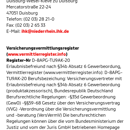
Duisburg-Wesel-Kleve zu Duisburg
Mercatorstraße 22-24
47051 Duisburg
Telefon: (02 03) 28 21-0
Fax: (02 03) 2 65 33
E-Mail:
ihk@niederrhein.ihk.de
Versicherungsvermittlungsregister
(
www.vermittlerregister.info
)
Register-Nr
D-8APG-TU9AK-20
Erlaubnisbefreiund nach §34b Absatz 6 Gewerbeordung,
Vermittlerregister (www.vermittlerregister.info): D-8APG-
TU9AK-20 Berufsbezeichung: Versicherungsvertreter mit
Erlaubnisbefreiung nach §34b Absatz 6 Gewerbeordung
(produktakzessorisch), Bundesrepublik Deutschland
Berufsrechtliche Regelungen: -§35d Gewerbeordnung
(GewO) -§§59-68 Gesetz über den Versicherungsvertrag
(VVG) -Verordnung über die Versicherungsvermittlung
und -beratung (VersVermV) Die berufsrechtichen
Regelungen können über die vom Bundesministerium der
Justiz und vom der Juris GmbH betriebenen Homepage