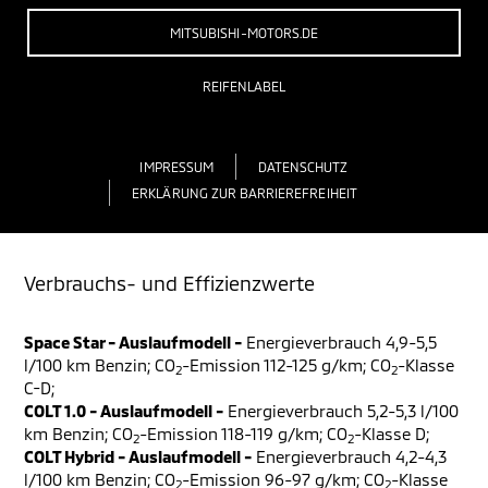
MITSUBISHI-MOTORS.DE
REIFENLABEL
IMPRESSUM
DATENSCHUTZ
ERKLÄRUNG ZUR BARRIEREFREIHEIT
Verbrauchs- und Effizienzwerte
Space Star - Auslaufmodell -
Energieverbrauch 4,9-5,5
l/100 km Benzin; CO
-Emission 112-125 g/km; CO
-Klasse
2
2
C-D;
COLT 1.0 - Auslaufmodell -
Energieverbrauch 5,2-5,3 l/100
km Benzin; CO
-Emission 118-119 g/km; CO
-Klasse D;
2
2
COLT Hybrid - Auslaufmodell -
Energieverbrauch 4,2-4,3
l/100 km Benzin; CO
-Emission 96-97 g/km; CO
-Klasse
2
2