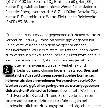
2,6-2,7 l/100 km Benzin; CO
-Emission 60 g/km; CO
-
2
2
Klasse B; gewichtet kombinierte Werte. Bei entladener
Batterie: Energieverbrauch 6,8-7,1 l/100km Benzin; CO
-
2
Klasse E-F; kombinierte Werte. Elektrische Reichweite
**
(EAER) 83-85 km.
**
Die nach PKW-EnVKV angegebenen offiziellen Werte zu
Verbrauch und CO₂-Emission sowie ggf. Angaben zur
Reichweite wurden nach dem vorgeschriebenen
Messverfahren WLTP ermittelt. Die tatsächlichen Werte
zum Verbrauch elektrischer Energie / Kraftstoff, ggf. zur
Reichweite und den CO₂-Emissionen hängen ab von
individueller Fahrweise, Straßen-, Verkehrs- und
Wetterbedingungen, Klimaanlageneinsatz etc.
Dies und
zusätzliche Ausstattungen sowie Zubehör können zu
höheren als den angegebenen Verbrauchs- sowie CO₂-
Werten sowie ggf. einer geringeren als der angegebenen
elektrischen Reichweite führen.
Gewichtete Werte sind
Mittelwerte für Kraftstoff- und Stromverbrauch von
extern aufladbaren Hybridelektrofahrzeugen bei
durchschnittlichem Nutzungsprofil und täglichem Laden