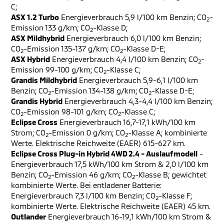
C;
ASX 1.2 Turbo
Energieverbrauch 5,9 l/100 km Benzin; CO
-
2
Emission 133 g/km; CO
-Klasse D;
2
ASX Mildhybrid
Energieverbrauch 6,0 l/100 km Benzin;
CO
-Emission 135-137 g/km; CO
-Klasse D-E;
2
2
ASX Hybrid
Energieverbrauch 4,4 l/100 km Benzin; CO
-
2
Emission 99-100 g/km; CO
-Klasse C;
2
Grandis Mildhybrid
Energieverbrauch 5,9-6,1 l/100 km
Benzin; CO
-Emission 134-138 g/km; CO
-Klasse D-E;
2
2
Grandis Hybrid
Energieverbrauch 4,3-4,4 l/100 km Benzin;
CO
-Emission 98-101 g/km; CO
-Klasse C;
2
2
Eclipse Cross
Energieverbrauch 16,7-17,1 kWh/100 km
Strom; CO
-Emission 0 g/km; CO
-Klasse A; kombinierte
2
2
Werte. Elektrische Reichweite (EAER) 615-627 km.
Eclipse Cross Plug-in Hybrid 4WD 2.4 - Auslaufmodell
-
Energieverbrauch 17,5 kWh/100 km Strom & 2,0 l/100 km
Benzin; CO
-Emission 46 g/km; CO
-Klasse B; gewichtet
2
2
kombinierte Werte. Bei entladener Batterie:
Energieverbrauch 7,3 l/100 km Benzin; CO
-Klasse F;
2
kombinierte Werte. Elektrische Reichweite (EAER) 45 km.
Outlander
Energieverbrauch 16-19,1 kWh/100 km Strom &