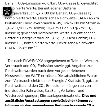
Benzin; CO
-Emission 46 g/km; CO
-Klasse B; gewichtet
2
2
kombinierte Werte. Bei entladener Batterie:
Energieverbrauch 7,3 l/100 km Benzin; CO
-Klasse F;
2
kombinierte Werte. Elektrische Reichweite (EAER) 45 km.
Outlander
Energieverbrauch 16-19,1 kWh/100 km Strom &
2,6-2,7 l/100 km Benzin; CO
-Emission 60 g/km; CO
-
2
2
Klasse B; gewichtet kombinierte Werte. Bei entladener
Batterie: Energieverbrauch 6,8-7,1 l/100km Benzin; CO
-
2
Klasse E-F; kombinierte Werte. Elektrische Reichweite
**
(EAER) 83-85 km.
**
Die nach PKW-EnVKV angegebenen offiziellen Werte zu
Verbrauch und CO₂-Emission sowie ggf. Angaben zur
Reichweite wurden nach dem vorgeschriebenen
Messverfahren WLTP ermittelt. Die tatsächlichen Werte
zum Verbrauch elektrischer Energie / Kraftstoff, ggf. zur
Reichweite und den CO₂-Emissionen hängen ab von
individueller Fahrweise, Straßen-, Verkehrs- und
Wetterbedingungen, Klimaanlageneinsatz etc.
Dies und
zusätzliche Ausstattungen sowie Zubehör können zu
höheren als den angegebenen Verbrauchs- sowie CO₂-