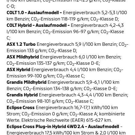
2
2
C-D;
COLT 1.0 - Auslaufmodell -
Energieverbrauch 5,2-5,3 l/100
km Benzin; CO
-Emission 118-119 g/km; CO
-Klasse D;
2
2
COLT Hybrid - Auslaufmodell -
Energieverbrauch 4,2-4,3
l/100 km Benzin; CO
-Emission 96-97 g/km; CO
-Klasse
2
2
C;
ASX 1.2 Turbo
Energieverbrauch 5,9 l/100 km Benzin; CO
-
2
Emission 133 g/km; CO
-Klasse D;
2
ASX Mildhybrid
Energieverbrauch 6,0 l/100 km Benzin;
CO
-Emission 135-137 g/km; CO
-Klasse D-E;
2
2
ASX Hybrid
Energieverbrauch 4,4 l/100 km Benzin; CO
-
2
Emission 99-100 g/km; CO
-Klasse C;
2
Grandis Mildhybrid
Energieverbrauch 5,9-6,1 l/100 km
Benzin; CO
-Emission 134-138 g/km; CO
-Klasse D-E;
2
2
Grandis Hybrid
Energieverbrauch 4,3-4,4 l/100 km Benzin;
CO
-Emission 98-101 g/km; CO
-Klasse C;
2
2
Eclipse Cross
Energieverbrauch 16,7-17,1 kWh/100 km
Strom; CO
-Emission 0 g/km; CO
-Klasse A; kombinierte
2
2
Werte. Elektrische Reichweite (EAER) 615-627 km.
Eclipse Cross Plug-in Hybrid 4WD 2.4 - Auslaufmodell
-
Energieverbrauch 17,5 kWh/100 km Strom & 2,0 l/100 km